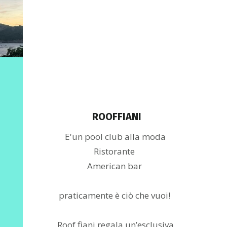
better with a
Welcome on our Roof
nice view!
ROOFFIANI
E'un pool club alla moda
Ristorante
American bar
praticamente è ciò che vuoi!
Roof fiani regala un’esclusiva